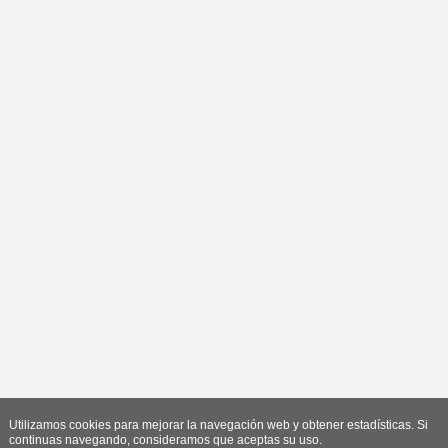
Utilizamos cookies para mejorar la navegación web y obtener estadísticas. Si
continuas navegando, consideramos que aceptas su uso.